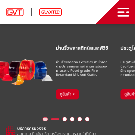
สินค้า
บทความ
ม่านริ้วพลาสติก และ พลาสติกใส PVC
ประตูโหลดสินค้า
ม่านริ้วพลาสติกใสและพีวีซี
ประตูบานสวิง พีวีซี
เกี่ยวกับเรา
ม่านริ้วพลาสติก Extruflex นำเข้าจาก
ประตูสำหรับโรงงานอุตสาหกรรมที่
ประตูอัตโนมัติความเร็วสูง
ต่างประเทศคุณภาพดี ผ่านการรับรอง
ป้องกันอากาศภายนอกและฝุ่นละออง
ผลงาน
มาตรฐาน Food grade, Fire
รักษาอุณหภูมิภายในโรงงานและมีระบบ
Retardant M4, Anti Static,
ความปลอดภัยอันดับหนึ่ง
ประตูโหลดสินค้า
ติดต่อเรา
ประตูโรงรถ
ดูสินค้า >
ดูสินค้า >
TH
อุปกรณ์ลำเลียงและขนถ่ายสินค้า
ม่านอากาศ ม่านตัดอากาศ
EN
apartment
อุปกรณ์เสริมอื่นๆ
บริการครบวงจร
ออกแบบ ติดตั้ง บริการหลังการขาย ครบจบในที่เดียว