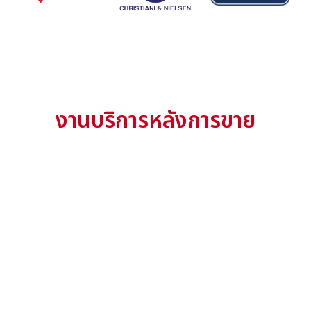
งานบริการหลังการขาย
รับเรื่องแจ้งซ่อม พร้อมให้บริการซ่อมบำรุงหลังการขาย ทั้ง
ลูกค้าสัญญาบริการและลูกค้าทั่วไป ด้วยความรวดเร็วในการ
ให้บริการ และแก้ปัญหาอย่างมีประสิทธิภาพด้วยช่างผู้ชา
นาญ Service Hotline
02-738-4939
,
support_agent
handyman
acute
verified_user