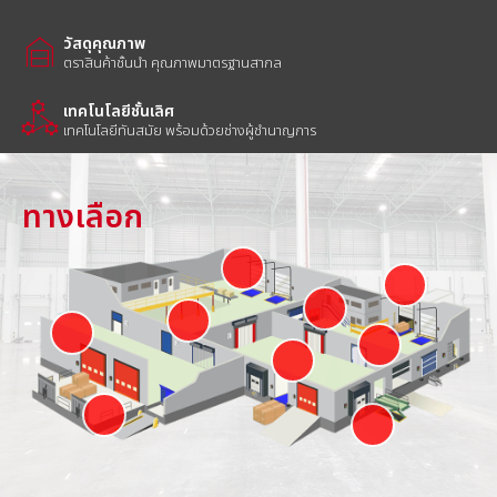
รวมหมวดสินค้า
garage_home
วัสดุคุณภาพ
ตราสินค้าชั้นนำ คุณภาพมาตรฐานสากล
component_exchange
เทคโนโลยีชั้นเลิศ
เทคโนโลยีทันสมัย พร้อมด้วยช่าง
ผู้ชำนาญการ
ทางเลือก