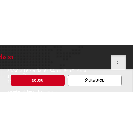
ต่อเรา
close
69/60 หมู่ 6 ซอยกิ่งแก้ว 54 ถนน กิ่งแก้ว ตำบล
on
ราชาเทวะ อำเภอ บางพลี จังหวัดสมุทรปราการ
ยอมรับ
อ่านเพิ่มเติม
10540
l
sale@goldvestthai.com
66 (0) 2738-4939
l
โทรมือถือ 081-554-5423 (ฝ่ายขาย)
@goldvest