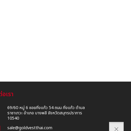
ต่อเรา
69/60 หมู่ 6 ซอยกิ่งแก้ว 54 ถนน กิ่งแก้ว ตำบล
on
ราชาเทวะ อำเภอ บางพลี จังหวัดสมุทรปราการ
10540
l
sale@goldvestthai.com
close