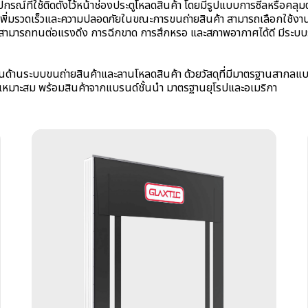
กรณ์ที่ใช้ติดตั้งไว้หน้าช่องประตูโหลดสินค้า โดยมีรูปแบบการซีลหรือคลุ
า เพิ่มรวดเร็วและความปลอดภัยในขณะการขนถ่ายสินค้า สามารถเลือกใ
ประตู
 สามารถทนต่อแรงดึง การฉีกขาด การสึกหรอ และสภาพอากาศได้ดี มีระบบระบ
โรงรถ
อุปกรณ์
ชาญในด้านระบบขนถ่ายสินค้าและลานโหลดสินค้า ด้วยวัสดุที่มีมาตรฐาน
ลำเลียง
างเหมาะสม พร้อมสินค้าจากแบรนด์ชั้นนำ มาตรฐานยุโรปและอเมริกา
และขน
ถ่าย
สินค้า
ม่าน
อากาศ
ม่านตัด
อากาศ
อุปกรณ์
เสริ
มอื่นๆ
รวม
หมวด
สินค้า