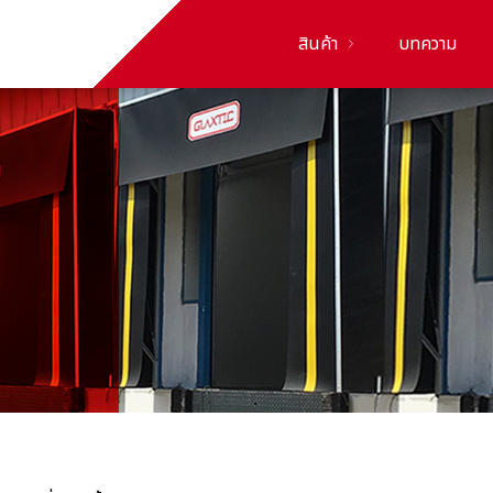
สินค้า
บทความ
ม่านริ้ว
พลาสติก
และ
พลาสติก
ใส PVC
ประตู
บานสวิง
พีวีซี
ประตู
อัตโนมัติ
ความเร็ว
สูง
ประตู
โหลด
สินค้า