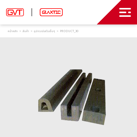
สินค้า
หน้าหลัก
สินค้า
อุปกรณ์เสริมอื่นๆ
PRODUCT_30
บทความ
ม่านริ้วพลาสติก และ พลาสติกใส PVC
ประตูบานสวิง พีวีซี
เกี่ยวกับเรา
ประตูอัตโนมัติความเร็วสูง
ผลงาน
ประตูโหลดสินค้า
ติดต่อเรา
ประตูโรงรถ
TH
อุปกรณ์ลำเลียงและขนถ่ายสินค้า
ม่านอากาศ ม่านตัดอากาศ
EN
อุปกรณ์เสริมอื่นๆ