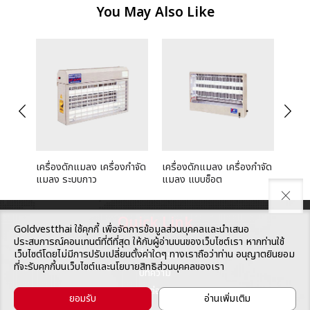
You May Also Like
arrow_back_ios_new
arrow_forward_ios
เครื่องดักแมลง เครื่องกำจัด
เครื่องดักแมลง เครื่องกำจัด
สะพา
แมลง ระบบกาว
แมลง แบบช็อต
close
Quick Link
Goldvestthai ใช้คุกกี้ เพื่อจัดการข้อมูลส่วนบุคคลและนำเสนอ
ประสบการณ์คอนเทนต์ที่ดีที่สุด ให้กับผู้อ่านบนของเว็บไซต์เรา หากท่านใช้
เว็บไซต์โดยไม่มีการปรับเปลี่ยนตั้งค่าใดๆ ทางเราถือว่าท่าน อนุญาตยินยอม
เกี่ยวกับเรา
ที่จะรับคุกกี้บนเว็บไซต์และนโยบายสิทธิส่วนบุคคลของเรา
บทความ
ติดต่อเรา
ยอมรับ
อ่านเพิ่มเติม