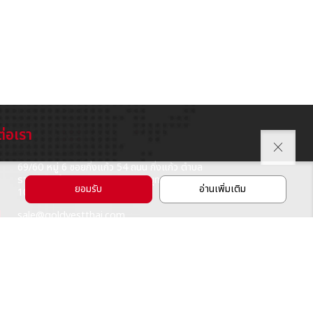
ต่อเรา
close
69/60 หมู่ 6 ซอยกิ่งแก้ว 54 ถนน กิ่งแก้ว ตำบล
on
ราชาเทวะ อำเภอ บางพลี จังหวัดสมุทรปราการ
ยอมรับ
อ่านเพิ่มเติม
10540
l
sale@goldvestthai.com
66 (0) 2738-4939
l
โทรมือถือ 081-554-5423 (ฝ่ายขาย)
@goldvest