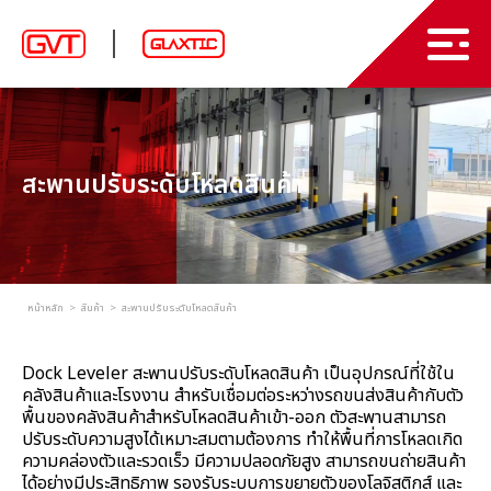
สินค้า
บทความ
ม่านริ้วพลาสติก และ พลาสติกใส PVC
สะพานปรับระดับโหลดสินค้า
ประตูบานสวิง พีวีซี
เกี่ยวกับเรา
ประตูอัตโนมัติความเร็วสูง
ผลงาน
ประตูโหลดสินค้า
ติดต่อเรา
หน้าหลัก
สินค้า
สะพานปรับระดับโหลดสินค้า
ประตูโรงรถ
TH
Dock Leveler สะพานปรับระดับโหลดสินค้า เป็นอุปกรณ์ที่ใช้ใน
อุปกรณ์ลำเลียงและขนถ่ายสินค้า
คลังสินค้าและโรงงาน สำหรับเชื่อมต่อระหว่างรถขนส่งสินค้ากับตัว
พื้นของคลังสินค้าสำหรับโหลดสินค้าเข้า-ออก ตัวสะพานสามารถ
ม่านอากาศ ม่านตัดอากาศ
EN
ปรับระดับความสูงได้เหมาะสมตามต้องการ ทำให้พื้นที่การโหลดเกิด
ความคล่องตัวและรวดเร็ว มีความปลอดภัยสูง สามารถขนถ่ายสินค้า
อุปกรณ์เสริมอื่นๆ
ได้อย่างมีประสิทธิภาพ รองรับระบบการขยายตัวของโลจิสติกส์ และ